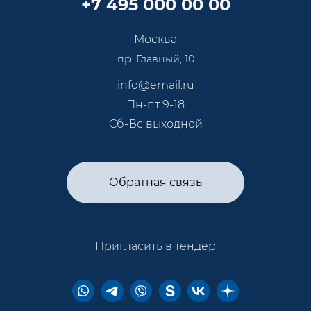
+7 495 000 00 00
Сотрудничество
Пресс-центр
Москва
Тендеры, закупки
пр. Главный, 10
Контакты
info@email.ru
Пн-пт 9-18
Сб-Вс выходной
Обратная связь
Пригласить в тендер