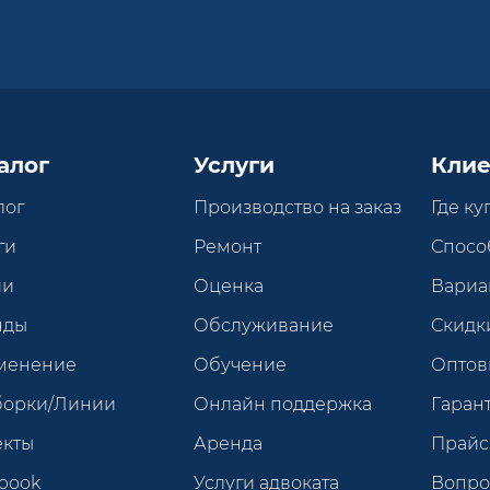
алог
Услуги
Клие
лог
Производство на заказ
Где ку
ги
Ремонт
Спосо
ии
Оценка
Вариа
нды
Обслуживание
Скидк
менение
Обучение
Оптов
борки/Линии
Онлайн поддержка
Гарант
екты
Аренда
Прайс
book
Услуги адвоката
Вопро