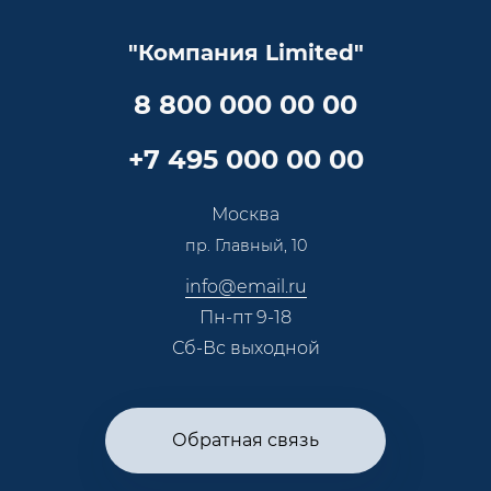
Документы
Прайс
Все услуги
"Компания Limited"
Партнеры
Вопрос-ответ
Специалисты
8 800 000 00 00
Презентации и каталоги
Карьера
Партнерская программа
+7 495 000 00 00
Сотрудничество
Пресс-центр
Москва
Тендеры, закупки
пр. Главный, 10
Контакты
info@email.ru
Пн-пт 9-18
Сб-Вс выходной
Обратная связь