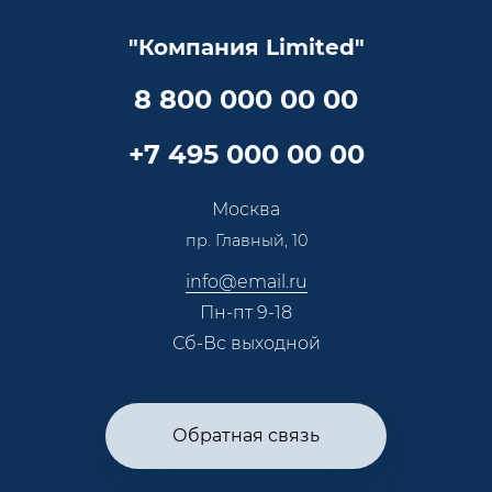
Документы
Прайс
Все услуги
"Компания Limited"
Партнеры
Вопрос-ответ
Специалисты
8 800 000 00 00
Презентации и каталоги
Карьера
Партнерская программа
+7 495 000 00 00
Сотрудничество
Пресс-центр
Москва
Тендеры, закупки
пр. Главный, 10
Контакты
info@email.ru
Пн-пт 9-18
Сб-Вс выходной
Обратная связь