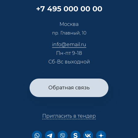
Карьера
Партнерская программа
+7 495 000 00 00
Сотрудничество
Пресс-центр
Москва
Тендеры, закупки
пр. Главный, 10
Контакты
info@email.ru
Пн-пт 9-18
Сб-Вс выходной
Обратная связь
Пригласить в тендер