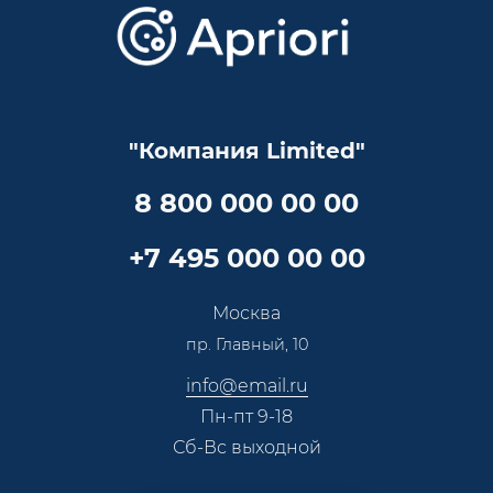
Скидки и бонусы
Онлайн поддержка
Lookbook
Достижения и награды
Оптовым клиентам
Аренда
Цены
Технологии
Гарантия качества
Услуги адвоката
Клиентам
Документы
Прайс
Все услуги
"Компания Limited"
Партнеры
Вопрос-ответ
Специалисты
8 800 000 00 00
Презентации и каталоги
Карьера
Партнерская программа
+7 495 000 00 00
Сотрудничество
Пресс-центр
Москва
Тендеры, закупки
пр. Главный, 10
Контакты
info@email.ru
Пн-пт 9-18
Сб-Вс выходной