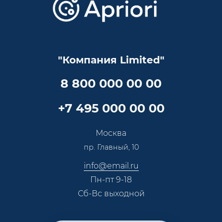
Lookbook
Достижения и награды
Оптовым клиентам
Аренда
Цены
Технологии
Гарантия качества
Услуги адвоката
Клиентам
Документы
Прайс
Все услуги
"Компания Limited"
Партнеры
Вопрос-ответ
Специалисты
8 800 000 00 00
Презентации и каталоги
Карьера
Партнерская программа
+7 495 000 00 00
Сотрудничество
Пресс-центр
Москва
Тендеры, закупки
пр. Главный, 10
Контакты
info@email.ru
Пн-пт 9-18
Сб-Вс выходной