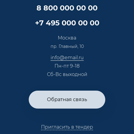
Специалисты
8 800 000 00 00
Презентации и каталоги
Карьера
Партнерская программа
+7 495 000 00 00
Сотрудничество
Пресс-центр
Москва
Тендеры, закупки
пр. Главный, 10
Контакты
info@email.ru
Пн-пт 9-18
Сб-Вс выходной
Обратная связь
Пригласить в тендер