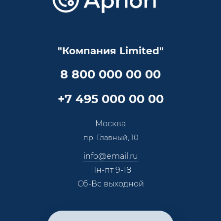
Достижения и награды
Оптовым клиентам
Аренда
Цены
Технологии
Гарантия качества
Услуги адвоката
Клиентам
Документы
Прайс
Все услуги
"Компания Limited"
Партнеры
Вопрос-ответ
Специалисты
8 800 000 00 00
Презентации и каталоги
Карьера
Партнерская программа
+7 495 000 00 00
Сотрудничество
Пресс-центр
Москва
Тендеры, закупки
пр. Главный, 10
Контакты
info@email.ru
Пн-пт 9-18
Сб-Вс выходной