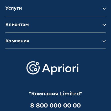
Каталог
Услуги
Услуги
Производство на заказ
Акции
Клиентам
Ремонт
Бренды
Где купить
Оценка
Применение
Компания
Способы доставки
Обслуживание
Подборки/Линии
О компании
Варианты оплаты
Обучение
Проекты
Отзывы
Скидки и бонусы
Онлайн поддержка
Lookbook
Достижения и награды
Оптовым клиентам
Аренда
Цены
Технологии
Гарантия качества
Услуги адвоката
Клиентам
Документы
Прайс
Все услуги
"Компания Limited"
Партнеры
Вопрос-ответ
Специалисты
8 800 000 00 00
Презентации и каталоги