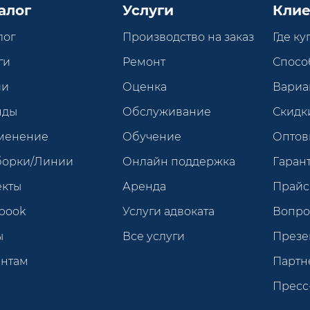
алог
Услуги
Клие
лог
Производство на заказ
Где ку
ги
Ремонт
Спосо
ии
Оценка
Вариа
нды
Обслуживание
Скидк
менение
Обучение
Оптов
борки/Линии
Онлайн поддержка
Гарант
екты
Аренда
Прайс
book
Услуги адвоката
Вопро
ы
Все услуги
Презе
ентам
Партн
Пресс