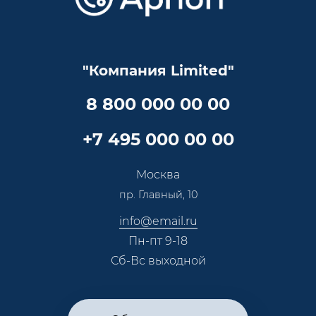
Оптовым клиентам
Аренда
Цены
Технологии
Гарантия качества
Услуги адвоката
Клиентам
Документы
Прайс
Все услуги
"Компания Limited"
Партнеры
Вопрос-ответ
Специалисты
8 800 000 00 00
Презентации и каталоги
Карьера
Партнерская программа
+7 495 000 00 00
Сотрудничество
Пресс-центр
Москва
Тендеры, закупки
пр. Главный, 10
Контакты
info@email.ru
Пн-пт 9-18
Сб-Вс выходной