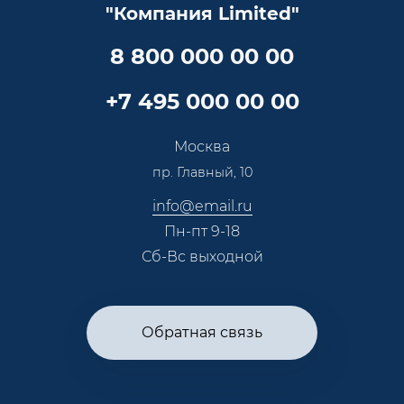
"Компания Limited"
Партнеры
Вопрос-ответ
Специалисты
8 800 000 00 00
Презентации и каталоги
Карьера
Партнерская программа
+7 495 000 00 00
Сотрудничество
Пресс-центр
Москва
Тендеры, закупки
пр. Главный, 10
Контакты
info@email.ru
Пн-пт 9-18
Сб-Вс выходной
Обратная связь