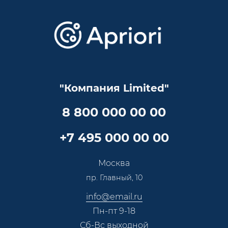
Варианты оплаты
Обучение
Проекты
Отзывы
Скидки и бонусы
Онлайн поддержка
Lookbook
Достижения и награды
Оптовым клиентам
Аренда
Цены
Технологии
Гарантия качества
Услуги адвоката
Клиентам
Документы
Прайс
Все услуги
"Компания Limited"
Партнеры
Вопрос-ответ
Специалисты
8 800 000 00 00
Презентации и каталоги
Карьера
Партнерская программа
+7 495 000 00 00
Сотрудничество
Пресс-центр
Москва
Тендеры, закупки
пр. Главный, 10
Контакты
info@email.ru
Пн-пт 9-18
Сб-Вс выходной