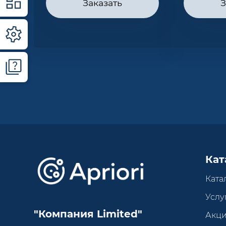
Заказать
З
Кат
Ката
Услу
"Компания Limited"
Акц