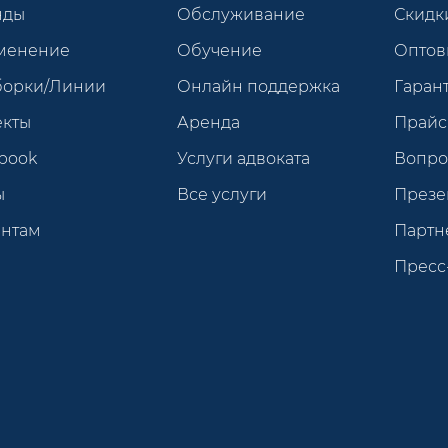
нды
Обслуживание
Скидк
менение
Обучение
Оптов
борки/Линии
Онлайн поддержка
Гарант
екты
Аренда
Прайс
book
Услуги адвоката
Вопро
ы
Все услуги
Презе
ентам
Партн
Пресс