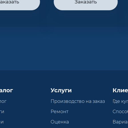
аказать
Заказать
алог
Услуги
Клие
лог
Производство на заказ
Где ку
ги
Ремонт
Спосо
ии
Оценка
Вариа