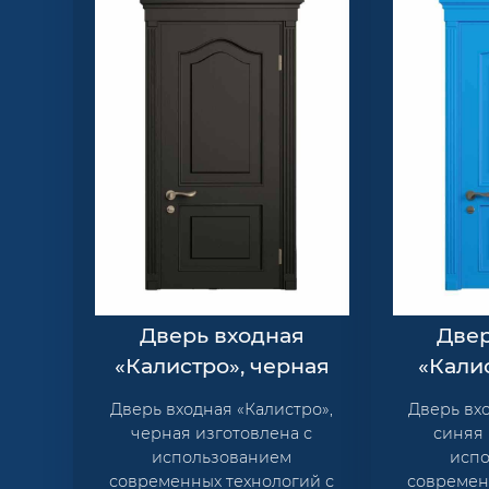
Дверь входная
Двер
«Калистро», черная
«Кали
Дверь входная «Калистро»,
Дверь вхо
черная изготовлена с
синяя 
использованием
исп
современных технологий с
современ