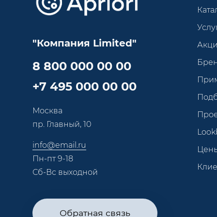
Ката
Услу
"Компания Limited"
Акц
Бре
8 800 000 00 00
При
+7 495 000 00 00
Под
Москва
Про
пр. Главный, 10
Look
info@email.ru
Цен
Пн-пт 9-18
Кли
Сб-Вс выходной
Обратная связь