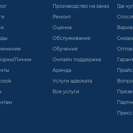
лог
Производство на заказ
Где ку
ги
Ремонт
Спосо
ии
Оценка
Вариа
нды
Обслуживание
Скидк
менение
Обучение
Оптов
борки/Линии
Онлайн поддержка
Гарант
екты
Аренда
Прайс
book
Услуги адвоката
Вопро
ы
Все услуги
Презе
ентам
Партн
Пресс