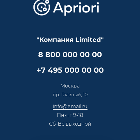
Онлайн поддержка
Lookbook
Достижения и награды
Оптовым клиентам
Аренда
Цены
Технологии
Гарантия качества
Услуги адвоката
Клиентам
Документы
Прайс
Все услуги
"Компания Limited"
Партнеры
Вопрос-ответ
Специалисты
8 800 000 00 00
Презентации и каталоги
Карьера
Партнерская программа
+7 495 000 00 00
Сотрудничество
Пресс-центр
Москва
Тендеры, закупки
пр. Главный, 10
Контакты
info@email.ru
Пн-пт 9-18
Сб-Вс выходной