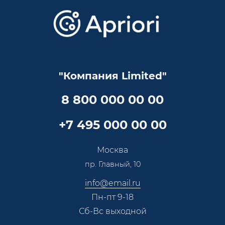
Отзывы
Скидки и бонусы
Онлайн поддержка
Lookbook
Достижения и награды
Оптовым клиентам
Аренда
Цены
Технологии
Гарантия качества
Услуги адвоката
Клиентам
Документы
Прайс
Все услуги
"Компания Limited"
Партнеры
Вопрос-ответ
Специалисты
8 800 000 00 00
Презентации и каталоги
Карьера
Партнерская программа
+7 495 000 00 00
Сотрудничество
Пресс-центр
Москва
Тендеры, закупки
пр. Главный, 10
Контакты
info@email.ru
Пн-пт 9-18
Сб-Вс выходной