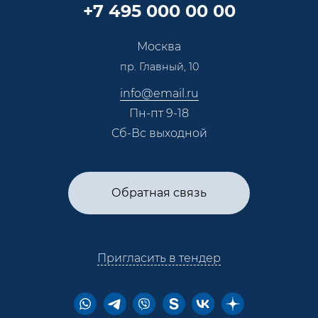
Партнерская программа
+7 495 000 00 00
Сотрудничество
Пресс-центр
Москва
Тендеры, закупки
пр. Главный, 10
Контакты
info@email.ru
Пн-пт 9-18
Сб-Вс выходной
Обратная связь
Пригласить в тендер