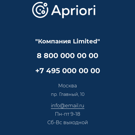
Скидки и бонусы
Онлайн поддержка
Lookbook
Достижения и награды
Оптовым клиентам
Аренда
Цены
Технологии
Гарантия качества
Услуги адвоката
Клиентам
Документы
Прайс
Все услуги
"Компания Limited"
Партнеры
Вопрос-ответ
Специалисты
8 800 000 00 00
Презентации и каталоги
Карьера
Партнерская программа
+7 495 000 00 00
Сотрудничество
Пресс-центр
Москва
Тендеры, закупки
пр. Главный, 10
Контакты
info@email.ru
Пн-пт 9-18
Сб-Вс выходной