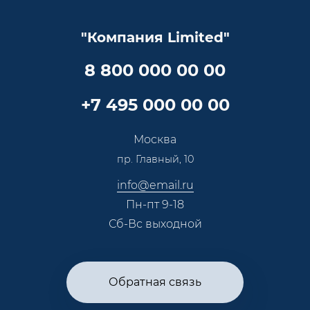
Услуги адвоката
Клиентам
Документы
Прайс
Все услуги
"Компания Limited"
Партнеры
Вопрос-ответ
Специалисты
8 800 000 00 00
Презентации и каталоги
Карьера
Партнерская программа
+7 495 000 00 00
Сотрудничество
Пресс-центр
Москва
Тендеры, закупки
пр. Главный, 10
Контакты
info@email.ru
Пн-пт 9-18
Сб-Вс выходной
Обратная связь