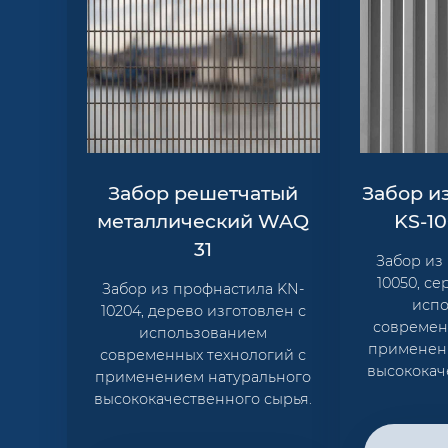
Забор решетчатый
Забор и
металлический WAQ
KS-1
31
Забор из
10050, с
Забор из профнастила KN-
исп
10204, дерево изготовлен с
современ
использованием
применен
современных технологий с
высококач
применением натурального
высококачественного сырья.