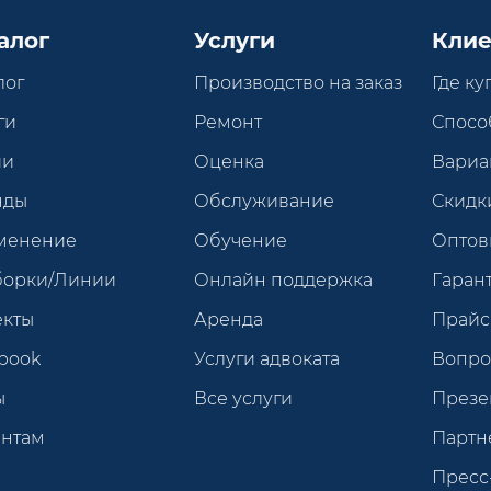
алог
Услуги
Клие
лог
Производство на заказ
Где ку
ги
Ремонт
Спосо
ии
Оценка
Вариа
нды
Обслуживание
Скидк
менение
Обучение
Оптов
борки/Линии
Онлайн поддержка
Гарант
екты
Аренда
Прайс
book
Услуги адвоката
Вопро
ы
Все услуги
Презе
ентам
Партн
Пресс