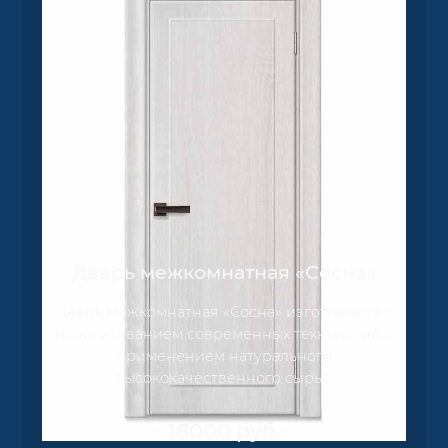
Дверь межкомнатная «Сосна»
Дверь межкомнатная «Сосна» изготовлена с
использованием современных технологий с
применением натурального
высококачественного сырья.
18000
руб.