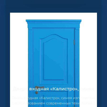
Дверь входная «Калистро», синяя
Дверь входная «Калистро», синяя изготовлена
с использованием современных технологий с