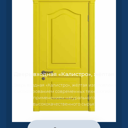
Дверь входная «Калистро», жёлтая
Дверь входная «Калистро», жёлтая изготовлена
с использованием современных технологий с
применением натурального
высококачественного сырья.