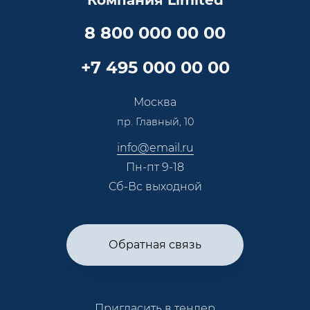
"Компания Limited"
Партнеры
Вопрос-ответ
Специалисты
8 800 000 00 00
Презентации и каталоги
Карьера
Партнерская программа
+7 495 000 00 00
Сотрудничество
Пресс-центр
Москва
Тендеры, закупки
пр. Главный, 10
Контакты
info@email.ru
Пн-пт 9-18
Сб-Вс выходной
Обратная связь
Пригласить в тендер