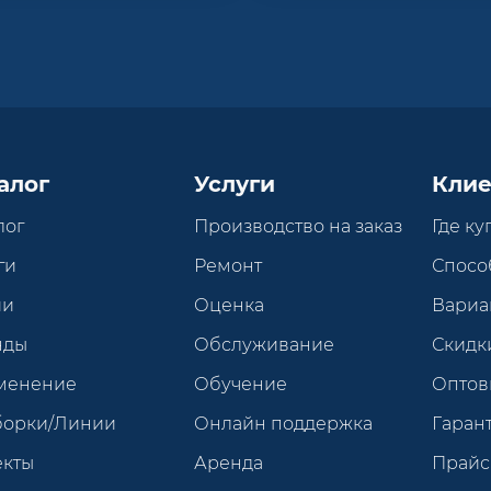
алог
Услуги
Клие
лог
Производство на заказ
Где ку
ги
Ремонт
Спосо
ии
Оценка
Вариа
нды
Обслуживание
Скидк
менение
Обучение
Оптов
борки/Линии
Онлайн поддержка
Гарант
екты
Аренда
Прайс