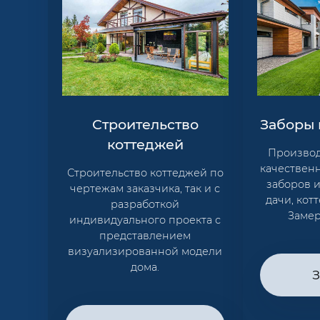
Строительство
Заборы 
коттеджей
Производ
качествен
Строительство коттеджей по
заборов 
чертежам заказчика, так и с
дачи, кот
разработкой
Замер
индивидуального проекта с
представлением
визуализированной модели
дома.
З