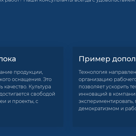
лока
Пример допол
ание продукции,
Технология направле
кого оснащения. Это
организацию рабочего
ь качество. Культура
позволяет ускорить те
достигается свободой
инноваций в компании
и и проекты, с
экспериментировать, 
демократизмом и работ