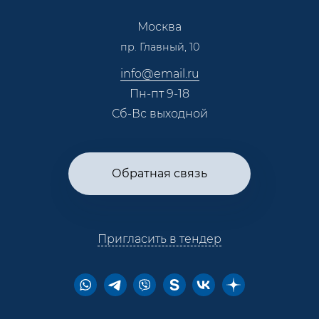
Сотрудничество
Пресс-центр
Москва
Тендеры, закупки
пр. Главный, 10
Контакты
info@email.ru
Пн-пт 9-18
Сб-Вс выходной
Обратная связь
Пригласить в тендер