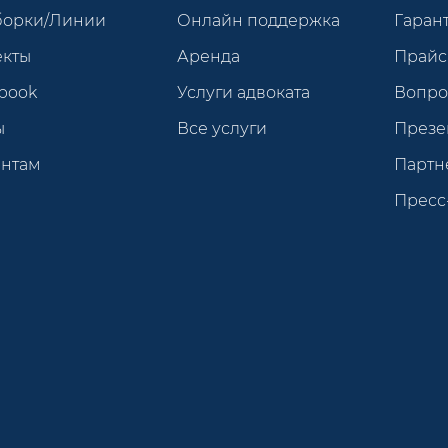
борки/Линии
Онлайн поддержка
Гарант
екты
Аренда
Прайс
book
Услуги адвоката
Вопро
ы
Все услуги
Презе
ентам
Партн
Пресс