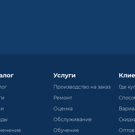
алог
Услуги
Клие
лог
Производство на заказ
Где ку
ги
Ремонт
Спосо
ии
Оценка
Вариа
нды
Обслуживание
Скидк
менение
Обучение
Оптов