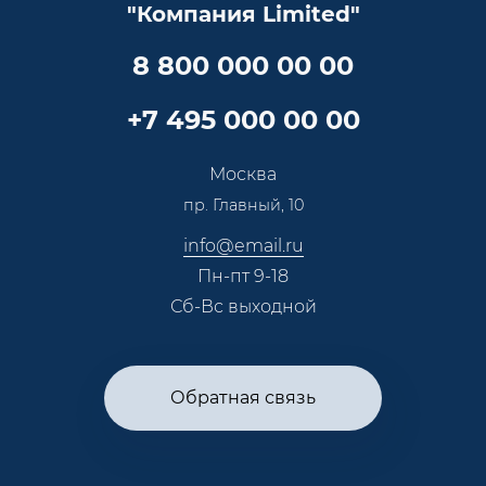
"Компания Limited"
Партнеры
Вопрос-ответ
Специалисты
8 800 000 00 00
Презентации и каталоги
Карьера
Партнерская программа
+7 495 000 00 00
Сотрудничество
Пресс-центр
Москва
Тендеры, закупки
пр. Главный, 10
Контакты
info@email.ru
Пн-пт 9-18
Сб-Вс выходной
Обратная связь