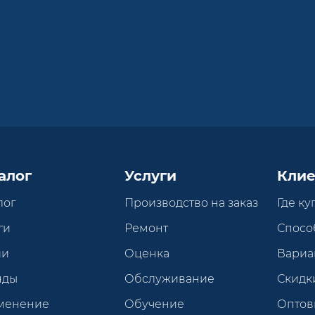
алог
Услуги
Клие
лог
Производство на заказ
Где ку
ги
Ремонт
Спосо
ии
Оценка
Вариа
нды
Обслуживание
Скидк
менение
Обучение
Оптов