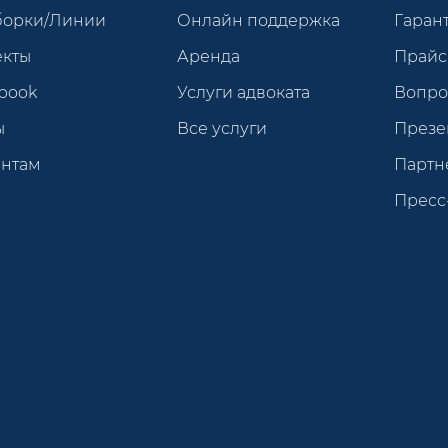
борки/Линии
Онлайн поддержка
Гарант
екты
Аренда
Прайс
book
Услуги адвоката
Вопро
ы
Все услуги
Презе
ентам
Партн
Пресс