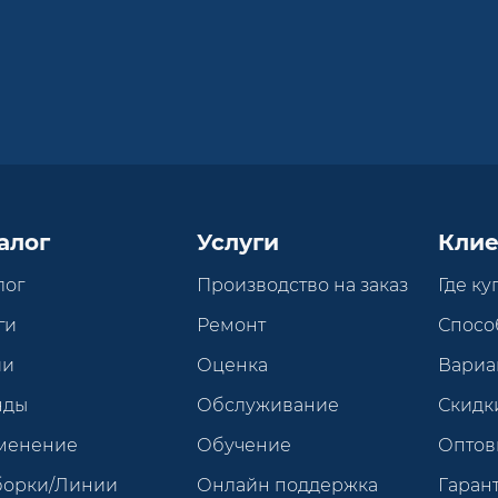
алог
Услуги
Клие
лог
Производство на заказ
Где ку
ги
Ремонт
Спосо
ии
Оценка
Вариа
нды
Обслуживание
Скидк
менение
Обучение
Оптов
борки/Линии
Онлайн поддержка
Гарант