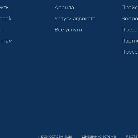
екты
Аренда
Прайс
book
Услуги адвоката
Вопро
ы
Все услуги
Презе
ентам
Партн
Пресс
Промостраницы
Дизайн-система
Карта