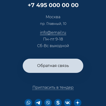
Карьера
Партнерская программа
+7 495 000 00 00
Сотрудничество
Пресс-центр
Москва
Тендеры, закупки
пр. Главный, 10
Контакты
info@email.ru
Пн-пт 9-18
Сб-Вс выходной
Обратная связь
Пригласить в тендер