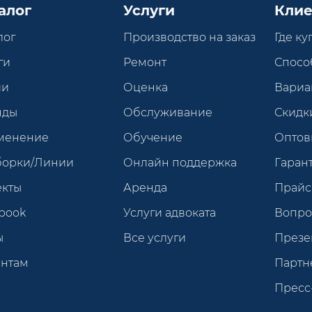
алог
Услуги
Клие
лог
Производство на заказ
Где ку
ги
Ремонт
Спосо
ии
Оценка
Вариа
нды
Обслуживание
Скидк
менение
Обучение
Оптов
борки/Линии
Онлайн поддержка
Гарант
екты
Аренда
Прайс
book
Услуги адвоката
Вопро
ы
Все услуги
Презе
ентам
Партн
Пресс