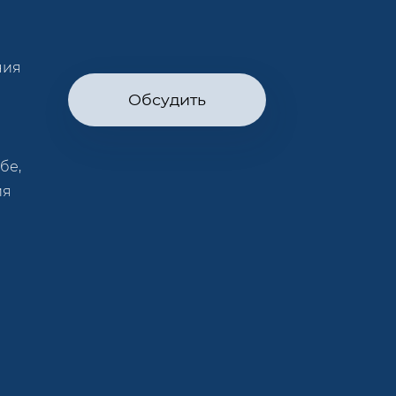
ния
Обсудить
бе,
ия