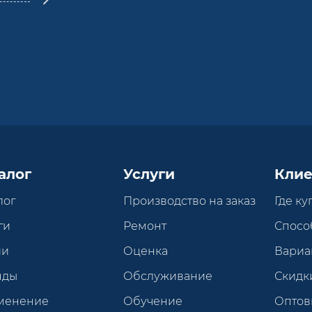
алог
Услуги
Клие
лог
Производство на заказ
Где ку
ги
Ремонт
Спосо
ии
Оценка
Вариа
нды
Обслуживание
Скидк
менение
Обучение
Оптов