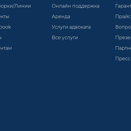
борки/Линии
Онлайн поддержка
Гарант
екты
Аренда
Прайс
book
Услуги адвоката
Вопро
ы
Все услуги
Презе
ентам
Партн
Пресс